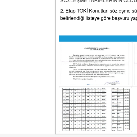
SÖZLEŞME TARİHLERİNİN OLDUĞ
2. Etap TOKİ Konutları sözleşme sür
belirlendiği listeye göre başvuru yap