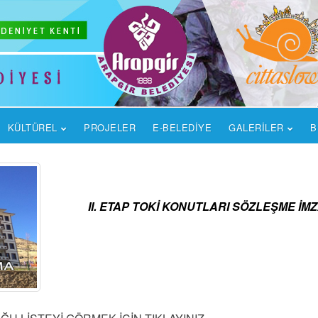
KÜLTÜREL
PROJELER
E-BELEDİYE
GALERİLER
B
II. ETAP TOKİ KONUTLARI SÖZLEŞME İ