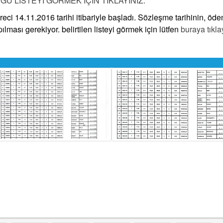
U LİSTEYİ GÖRMEK İÇİN TIKLAYINIZ.
eci 14.11.2016 tarihi itibariyle başladı. Sözleşme tarihinin, öd
ılması gerekiyor. belirtilen listeyi görmek için lütfen
buraya tıkla