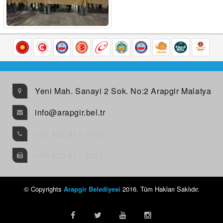
Yeni Mah. Sanayi 2 Sok. No:2 Arapgir Malatya
info@arapgir.bel.tr
+90 422 811 3003
+90 422 811 3222
© Copyrights
Arapgir Belediyesi
2016. Tüm Hakları Saklıdır.